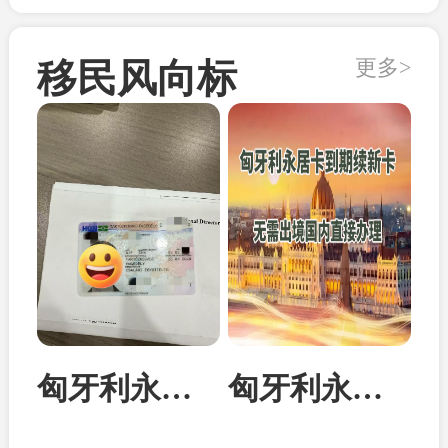
更多>
移民风向标
匈牙利永居卡家属团聚居留卡成功案例
匈牙利永居卡到期续签：换发10年新卡