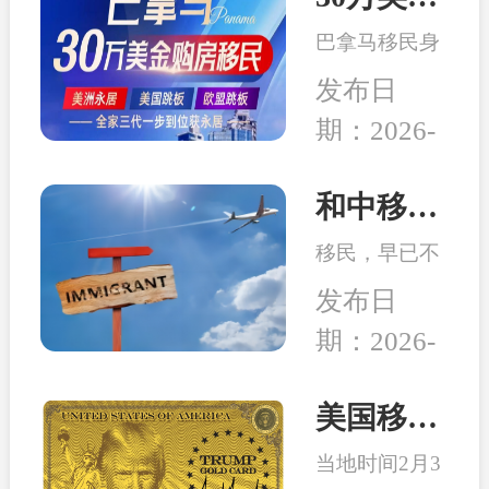
务行业迎来新
局而立，重塑
的发展机遇。
巴拿马移民身
未来”为主
份开始受到很
题，吸引了来
发布日
多客户的青
自全球几十个
期：2026-
睐，究其原因
国家的数千位
04-14
在于：身份高
移民行业精
性价比、宽松
和中移民：2026年最适合办理移民身份的6个国家
英、使领馆代
的税务体系、
表及移民局长
移民，早已不
良好的子女教
汇聚一堂，旨
是 “我想去
育、亲民的生
发布日
在搭建一
哪”，而是：
活成本、明确
个“交流、合
期：2026-
这个身份能不
的入籍路径
作、互鉴、共
02-26
能解决当下或
等。
赢”的国际化
未来可能会面
美国移民最新消息：特朗普百万金卡项目被起诉！
平台。
临的问题。无
当地时间2月3
论是为了孩子