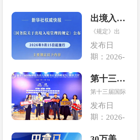
出境入境管理新规发布！移民服务监管升级，哪些机构更值得选择？
《规定》出
台，是我国完
发布日
善出入境管理
期：2026-
制度的重要举
08-04
措。随着国际
交流持续深
第十三届移民行业高峰论坛在南京举行 和中入选诚信专业示范机构
化，越来越多
第十三届国际
家庭萌生海外
移民及出入境
身份规划、子
发布日
服务行业高峰
女教育、全球
期：2026-
论坛在中国南
生活布局等需
04-24
京成功举行,本
求，出入境服
次峰会以“破
30万美元买房送巴拿马永居：高性价比、税务规划、入籍大揭秘！