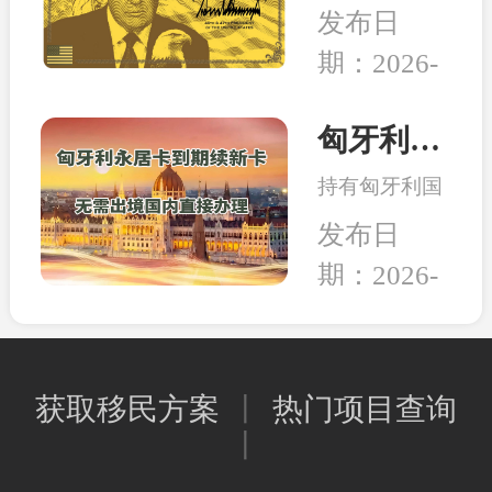
日，美国多家
的教育、家人
发布日
组织和团体正
的养老，还是
期：2026-
式将一纸诉状
出行的自由，
02-05
提交至华盛顿
亦或是给资产
联邦法院，起
匈牙利永居卡到期续签服务：全程国内办理，直接换发10年新卡
和未来多一层
诉特朗普政府
保障，移民身
持有匈牙利国
强推的“金
份的本质其实
债永居卡的家
卡”计划。当
发布日
是一种工具，
人们有福啦！
前建议先行观
能为我所用，
期：2026-
永居卡到期换
望，等待政策
就是适合的好
02-02
发新卡的手
确定明晰之后
工具。
续，可以继续
再行决定。和
在国内直接办
中移民一贯的
获取移民方案
丨
热门项目查询
理，不用登陆
观点是，在移
丨
匈牙利；换发
民政策存在变
的新永居卡，
数或调整风险