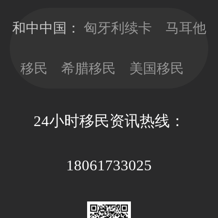
移民局直接签
时，少做多
发10年有效
看，以免因政
和中中国：
匈牙利续卡
马耳他
期；目前换新
策因素带来不
卡依旧没有移
必要的经济成
民监的要求，
移民
希腊移民
美国移民
本和时间成
可以放心更新
本。
卡片；换新卡
的办理周期大
24小时移民资讯热线：
约3-4个月，全
程国内等待即
可。
18061733025