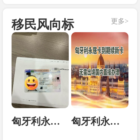
更多>
移民风向标
匈牙利永居卡家属团聚居留卡成功案例
匈牙利永居卡到期续签：换发10年新卡