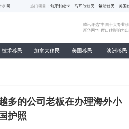
外护照
热门项目：
匈牙利续卡
马耳他移民
希腊移民
美国
· 腾讯评选“中国十大专业移
· 新华网“年度口碑影响力
技术移民
加拿大移民
美国移民
澳洲移民
越多的公司老板在办理海外小
国护照