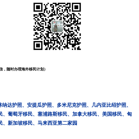
信，随时办理海外移民计划）
林纳达护照
、
安提瓜护照
、
多米尼克护照
、
几内亚比绍护照
、
民
、
葡萄牙移民
、
塞浦路斯移民
、
加拿大移民
、
美国移民
、
匈
民
、
新加坡移民
、
马来西亚第二家园