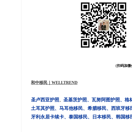
（扫码加微
和中移民｜WELLTREND
圣卢西亚护照
圣基茨护照
、
瓦努阿图护照
、
格
、
土耳其护照
、
马耳他移民
、
希腊移民
、
西班牙移
牙利永居卡续卡
、
泰国移民
、
日本移民
、
韩国移