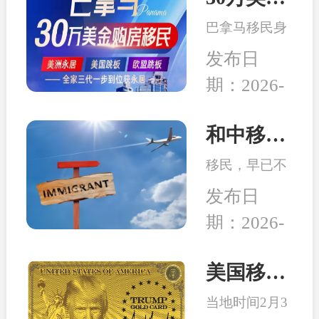
务行业迎来新
局而立，重塑
的发展机遇。
巴拿马移民身
未来”为主
份开始受到很
题，吸引了来
发布日
多客户的青
自全球几十个
期：2026-
睐，究其原因
国家的数千位
04-14
在于：身份高
移民行业精
性价比、宽松
和中移民：2026年最适合办理移民身份的6个国家
英、使领馆代
的税务体系、
表及移民局长
移民，早已不
良好的子女教
汇聚一堂，旨
是 “我想去
育、亲民的生
发布日
在搭建一
哪”，而是：
活成本、明确
个“交流、合
期：2026-
这个身份能不
的入籍路径
作、互鉴、共
02-26
能解决当下或
等。
赢”的国际化
未来可能会面
美国移民最新消息：特朗普百万金卡项目被起诉！
平台。
临的问题。无
当地时间2月3
论是为了孩子