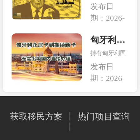
日，美国多家
的教育、家人
发布日
组织和团体正
的养老，还是
期：2026-
式将一纸诉状
出行的自由，
02-05
提交至华盛顿
亦或是给资产
联邦法院，起
匈牙利永居卡到期续签服务：全程国内办理，直接换发10年新卡
和未来多一层
诉特朗普政府
保障，移民身
持有匈牙利国
强推的“金
份的本质其实
债永居卡的家
卡”计划。当
发布日
是一种工具，
人们有福啦！
前建议先行观
能为我所用，
期：2026-
永居卡到期换
望，等待政策
就是适合的好
02-02
发新卡的手
确定明晰之后
工具。
续，可以继续
再行决定。和
在国内直接办
中移民一贯的
获取移民方案
丨
热门项目查询
理，不用登陆
观点是，在移
丨
匈牙利；换发
民政策存在变
的新永居卡，
数或调整风险