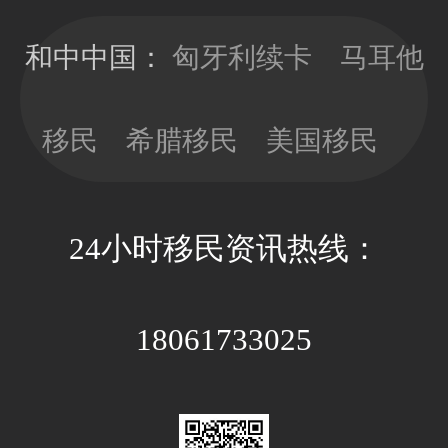
移民局直接签
时，少做多
发10年有效
看，以免因政
和中中国：
匈牙利续卡
马耳他
期；目前换新
策因素带来不
卡依旧没有移
必要的经济成
民监的要求，
移民
希腊移民
美国移民
本和时间成
可以放心更新
本。
卡片；换新卡
的办理周期大
24小时移民资讯热线：
约3-4个月，全
程国内等待即
可。
18061733025