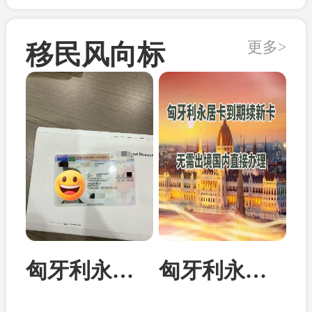
更多>
移民风向标
匈牙利永居卡家属团聚居留卡成功案例
匈牙利永居卡到期续签：换发10年新卡