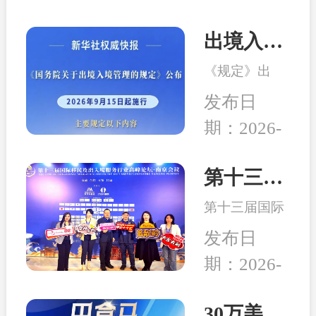
出境入境管理新规发布！移民服务监管升级，哪些机构更值得选择？
《规定》出
台，是我国完
发布日
善出入境管理
期：2026-
制度的重要举
08-04
措。随着国际
交流持续深
第十三届移民行业高峰论坛在南京举行 和中入选诚信专业示范机构
化，越来越多
第十三届国际
家庭萌生海外
移民及出入境
身份规划、子
发布日
服务行业高峰
女教育、全球
期：2026-
论坛在中国南
生活布局等需
04-24
京成功举行,本
求，出入境服
次峰会以“破
30万美元买房送巴拿马永居：高性价比、税务规划、入籍大揭秘！