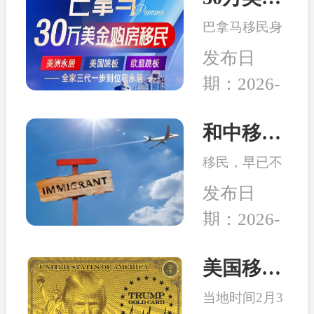
务行业迎来新
局而立，重塑
的发展机遇。
巴拿马移民身
未来”为主
份开始受到很
题，吸引了来
发布日
多客户的青
自全球几十个
期：2026-
睐，究其原因
国家的数千位
04-14
在于：身份高
移民行业精
性价比、宽松
和中移民：2026年最适合办理移民身份的6个国家
英、使领馆代
的税务体系、
表及移民局长
移民，早已不
良好的子女教
汇聚一堂，旨
是 “我想去
育、亲民的生
发布日
在搭建一
哪”，而是：
活成本、明确
个“交流、合
期：2026-
这个身份能不
的入籍路径
作、互鉴、共
02-26
能解决当下或
等。
赢”的国际化
未来可能会面
美国移民最新消息：特朗普百万金卡项目被起诉！
平台。
临的问题。无
当地时间2月3
论是为了孩子