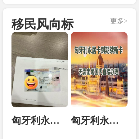
更多>
移民风向标
匈牙利永居卡家属团聚居留卡成功案例
匈牙利永居卡到期续签：换发10年新卡