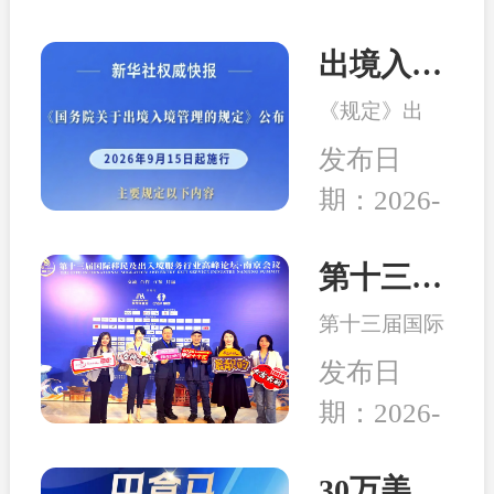
出境入境管理新规发布！移民服务监管升级，哪些机构更值得选择？
《规定》出
台，是我国完
发布日
善出入境管理
期：2026-
制度的重要举
08-04
措。随着国际
交流持续深
第十三届移民行业高峰论坛在南京举行 和中入选诚信专业示范机构
化，越来越多
第十三届国际
家庭萌生海外
移民及出入境
身份规划、子
发布日
服务行业高峰
女教育、全球
期：2026-
论坛在中国南
生活布局等需
04-24
京成功举行,本
求，出入境服
次峰会以“破
30万美元买房送巴拿马永居：高性价比、税务规划、入籍大揭秘！