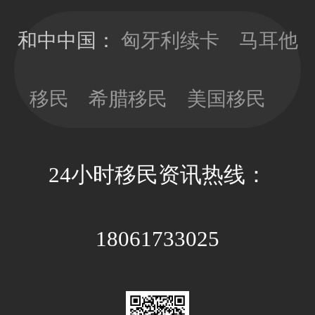
移民局直接签
时，少做多
发10年有效
看，以免因政
和中中国：
匈牙利续卡
马耳他
期；目前换新
策因素带来不
卡依旧没有移
必要的经济成
民监的要求，
移民
希腊移民
美国移民
本和时间成
可以放心更新
本。
卡片；换新卡
的办理周期大
24小时移民资讯热线：
约3-4个月，全
程国内等待即
可。
18061733025