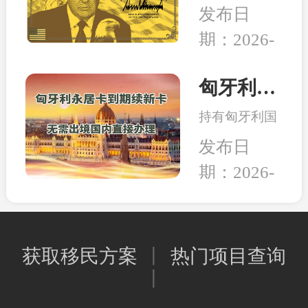
日，美国多家
的教育、家人
发布日
组织和团体正
的养老，还是
期：2026-
式将一纸诉状
出行的自由，
02-05
提交至华盛顿
亦或是给资产
联邦法院，起
匈牙利永居卡到期续签服务：全程国内办理，直接换发10年新卡
和未来多一层
诉特朗普政府
保障，移民身
持有匈牙利国
强推的“金
份的本质其实
债永居卡的家
卡”计划。当
发布日
是一种工具，
人们有福啦！
前建议先行观
能为我所用，
期：2026-
永居卡到期换
望，等待政策
就是适合的好
02-02
发新卡的手
确定明晰之后
工具。
续，可以继续
再行决定。和
在国内直接办
中移民一贯的
获取移民方案
丨
热门项目查询
理，不用登陆
观点是，在移
丨
匈牙利；换发
民政策存在变
的新永居卡，
数或调整风险