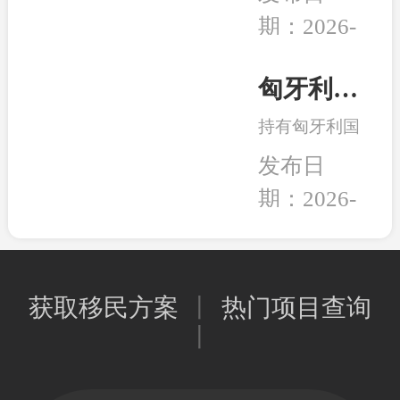
组织和团体正
的养老，还是
期：2026-
式将一纸诉状
出行的自由，
02-05
提交至华盛顿
亦或是给资产
联邦法院，起
匈牙利永居卡到期续签服务：全程国内办理，直接换发10年新卡
和未来多一层
诉特朗普政府
保障，移民身
持有匈牙利国
强推的“金
份的本质其实
债永居卡的家
卡”计划。当
发布日
是一种工具，
人们有福啦！
前建议先行观
能为我所用，
期：2026-
永居卡到期换
望，等待政策
就是适合的好
02-02
发新卡的手
确定明晰之后
工具。
续，可以继续
再行决定。和
在国内直接办
中移民一贯的
获取移民方案
丨
热门项目查询
理，不用登陆
观点是，在移
丨
匈牙利；换发
民政策存在变
的新永居卡，
数或调整风险
移民局直接签
时，少做多