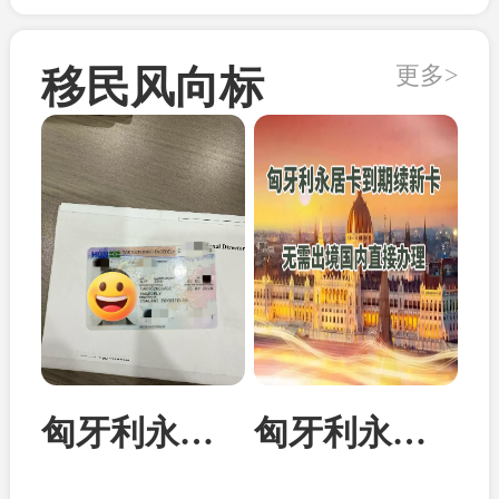
更多>
移民风向标
匈牙利永居卡家属团聚居留卡成功案例
匈牙利永居卡到期续签：换发10年新卡