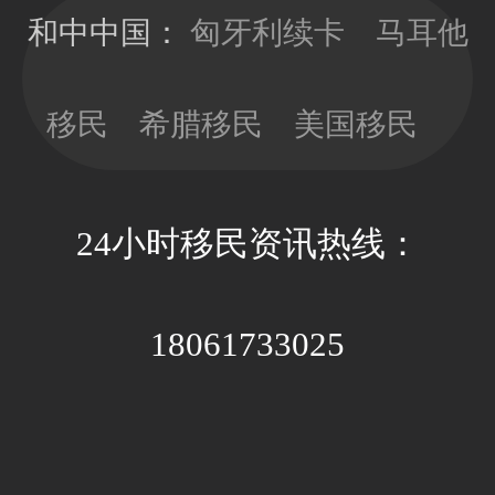
发10年有效
看，以免因政
和中中国：
匈牙利续卡
马耳他
期；目前换新
策因素带来不
卡依旧没有移
必要的经济成
民监的要求，
移民
希腊移民
美国移民
本和时间成
可以放心更新
本。
卡片；换新卡
的办理周期大
24小时移民资讯热线：
约3-4个月，全
程国内等待即
可。
18061733025