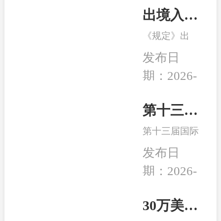
出境入境管理新规发布！移民服务监管升级，哪些机构更值得选择？
《规定》出
台，是我国完
发布日
善出入境管理
期：2026-
制度的重要举
08-04
措。随着国际
交流持续深
第十三届移民行业高峰论坛在南京举行 和中入选诚信专业示范机构
化，越来越多
第十三届国际
家庭萌生海外
移民及出入境
身份规划、子
发布日
服务行业高峰
女教育、全球
期：2026-
论坛在中国南
生活布局等需
04-24
京成功举行,本
求，出入境服
次峰会以“破
30万美元买房送巴拿马永居：高性价比、税务规划、入籍大揭秘！
务行业迎来新
局而立，重塑