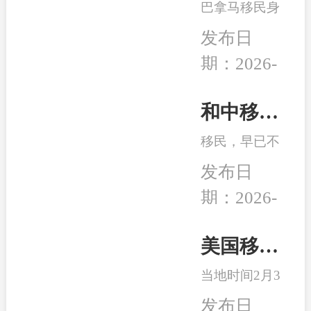
的发展机遇。
巴拿马移民身
未来”为主
份开始受到很
题，吸引了来
发布日
多客户的青
自全球几十个
期：2026-
睐，究其原因
国家的数千位
04-14
在于：身份高
移民行业精
性价比、宽松
和中移民：2026年最适合办理移民身份的6个国家
英、使领馆代
的税务体系、
表及移民局长
移民，早已不
良好的子女教
汇聚一堂，旨
是 “我想去
育、亲民的生
发布日
在搭建一
哪”，而是：
活成本、明确
个“交流、合
期：2026-
这个身份能不
的入籍路径
作、互鉴、共
02-26
能解决当下或
等。
赢”的国际化
未来可能会面
美国移民最新消息：特朗普百万金卡项目被起诉！
平台。
临的问题。无
当地时间2月3
论是为了孩子
日，美国多家
的教育、家人
发布日