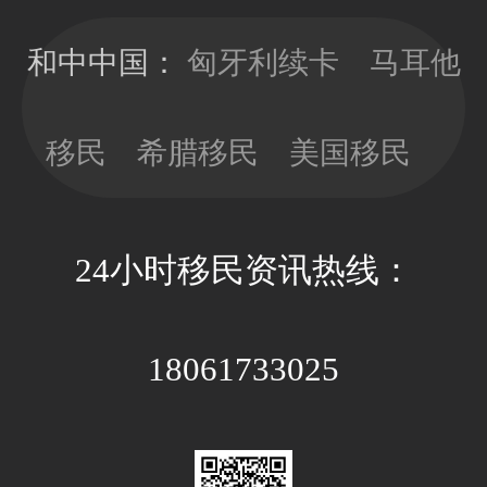
移民局直接签
时，少做多
发10年有效
看，以免因政
和中中国：
匈牙利续卡
马耳他
期；目前换新
策因素带来不
卡依旧没有移
必要的经济成
民监的要求，
移民
希腊移民
美国移民
本和时间成
可以放心更新
本。
卡片；换新卡
的办理周期大
24小时移民资讯热线：
约3-4个月，全
程国内等待即
可。
18061733025