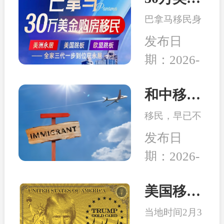
务行业迎来新
局而立，重塑
的发展机遇。
巴拿马移民身
未来”为主
份开始受到很
题，吸引了来
发布日
多客户的青
自全球几十个
期：2026-
睐，究其原因
国家的数千位
04-14
在于：身份高
移民行业精
性价比、宽松
和中移民：2026年最适合办理移民身份的6个国家
英、使领馆代
的税务体系、
表及移民局长
移民，早已不
良好的子女教
汇聚一堂，旨
是 “我想去
育、亲民的生
发布日
在搭建一
哪”，而是：
活成本、明确
个“交流、合
期：2026-
这个身份能不
的入籍路径
作、互鉴、共
02-26
能解决当下或
等。
赢”的国际化
未来可能会面
美国移民最新消息：特朗普百万金卡项目被起诉！
平台。
临的问题。无
当地时间2月3
论是为了孩子