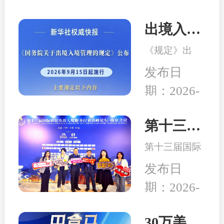
出境入境管理新规发布！移民服务监管升级，哪些机构更值得选择？
《规定》出
台，是我国完
发布日
善出入境管理
期：2026-
制度的重要举
08-04
措。随着国际
交流持续深
第十三届移民行业高峰论坛在南京举行 和中入选诚信专业示范机构
化，越来越多
第十三届国际
家庭萌生海外
移民及出入境
身份规划、子
发布日
服务行业高峰
女教育、全球
期：2026-
论坛在中国南
生活布局等需
04-24
京成功举行,本
求，出入境服
次峰会以“破
30万美元买房送巴拿马永居：高性价比、税务规划、入籍大揭秘！