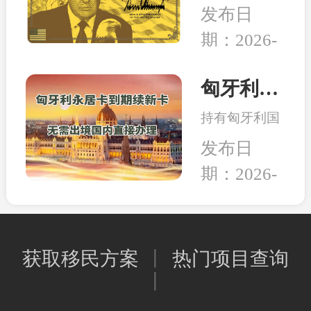
日，美国多家
的教育、家人
发布日
组织和团体正
的养老，还是
期：2026-
式将一纸诉状
出行的自由，
02-05
提交至华盛顿
亦或是给资产
联邦法院，起
匈牙利永居卡到期续签服务：全程国内办理，直接换发10年新卡
和未来多一层
诉特朗普政府
保障，移民身
持有匈牙利国
强推的“金
份的本质其实
债永居卡的家
卡”计划。当
发布日
是一种工具，
人们有福啦！
前建议先行观
能为我所用，
期：2026-
永居卡到期换
望，等待政策
就是适合的好
02-02
发新卡的手
确定明晰之后
工具。
续，可以继续
再行决定。和
在国内直接办
中移民一贯的
获取移民方案
丨
热门项目查询
理，不用登陆
观点是，在移
丨
匈牙利；换发
民政策存在变
的新永居卡，
数或调整风险