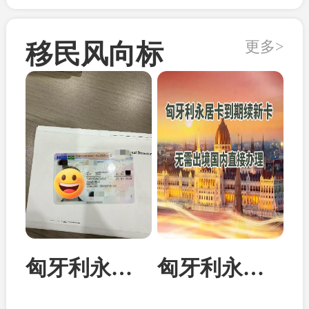
更多>
移民风向标
匈牙利永居卡家属团聚居留卡成功案例
匈牙利永居卡到期续签：换发10年新卡